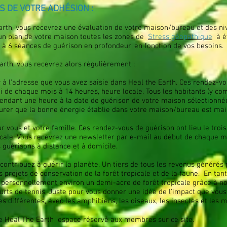
S DE VOTRE ADHÉSION :
rth, vous recevrez une évaluation de votre maison/bureau et des nive
un plan de votre maison toutes les zones de
Stress géopathique
à év
 à 6 séances de guérison en profondeur, en fonction de vos besoins.
rth, vous recevrez alors régulièrement :
à l'adresse que vous avez saisie dans Heal the Earth. Ces rendez-v
 de chaque mois à 14 heures, heure locale. Tous les habitants (y co
 pendant une heure à la date de guérison de votre maison sélectionn
surer que la bonne énergie établie dans votre maison/bureau est ma
r vous et votre famille. Ces rendez-vous de guérison ont lieu le tr
cale. Vous recevrez une newsletter par e-mail au début de chaque mo
 guérisons à distance et à domicile.
 contribuez à guérir la planète. Un tiers de tous les revenus générés
 projets de conservation de la forêt tropicale et de la faune.
En tan
ersonnellement environ un demi-acre de forêt tropicale grâce à nos
courts de tennis. Juste pour vous donner une idée de l'impact que vous
es différentes, avec les amphibiens, les oiseaux, les insectes et le
e Heal The Earth
espace réservé aux membres sur ce site.