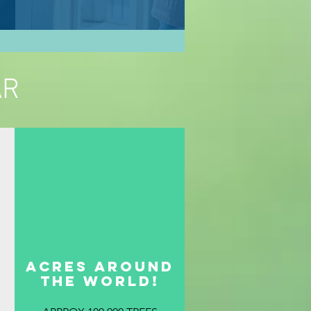
AR
D
ACRES AROUND
THE WORLD!