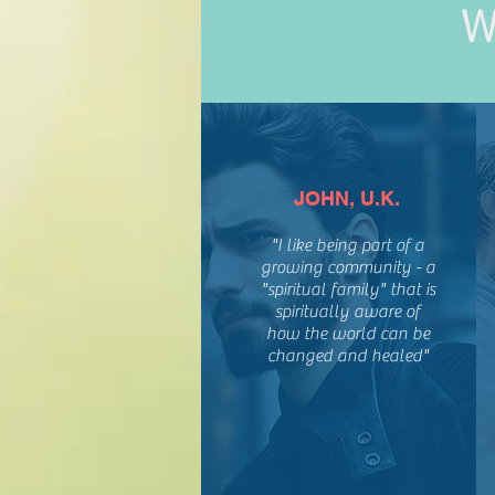
JOHN, U.K.
"I like being part of a
growing community - a
"spiritual family" that is
spiritually aware of
how the world can be
changed and healed"