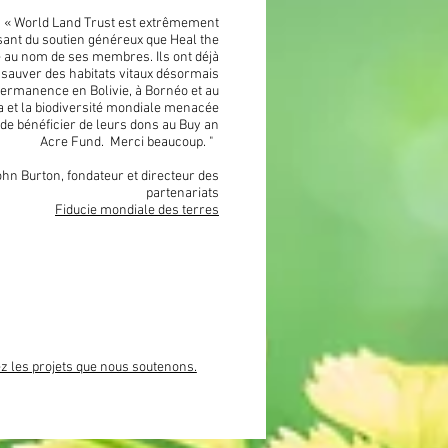
«
World Land Trust est extrêmement
ant du soutien généreux que Heal the
 au nom de ses membres. Ils ont déjà
 sauver des habitats vitaux désormais
ermanence en Bolivie, à Bornéo et au
 et la biodiversité mondiale menacée
de bénéficier de leurs dons au Buy an
Acre Fund. Merci beaucoup.
"
ohn Burton,
fondateur et directeur des
partenariats
Fiducie mondiale des terres
acres de forêt tropicale
GRÂCE À GUÉRIR LA TERRE
'À CE JOUR ET COMPTE !
 les projets que nous soutenons.