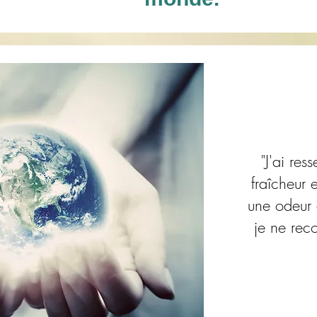
"J'ai res
fraîcheur 
une odeur 
je ne rec