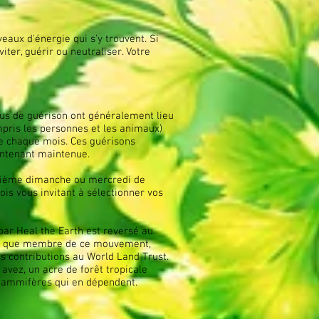
aux d'énergie qui s'y trouvent. Si
iter, guérir ou neutraliser. Votre
ous de guérison ont généralement lieu
mpris les personnes et les animaux)
ée chaque mois. Ces guérisons
intenant maintenue.
oisième dimanche ou mercredi de
is vous invitant à sélectionner vos
 par Heal the Earth est reversé au
t que membre de ce mouvement,
 contributions au World Land Trust.
 avez, un acre de forêt tropicale
s mammifères qui en dépendent.