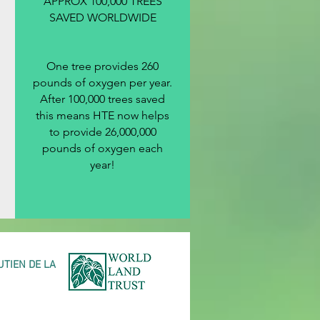
APPROX 100,000 TREES
SAVED WORLDWIDE
One tree provides 260
pounds of oxygen per year.
After 100,000 trees saved
this means HTE now helps
to provide 26,000,000
pounds of oxygen each
year!
UTIEN DE LA