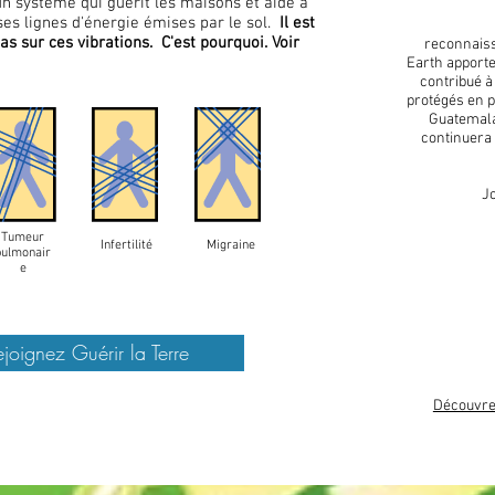
 un système qui guérit les maisons et aide à
ses lignes d'énergie émises par le sol.
Il est
s sur ces vibrations.
C'est pourquoi. Voir
reconnaiss
Earth apporte
contribué à
protégés en p
Guatemala
continuera 
J
Tumeur
Infertilité
Migraine
pulmonair
e
250 
SAUVÉ 
JUSQU
ejoignez Guérir la Terre
Découvrez