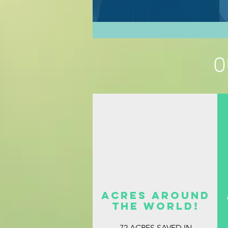
O
ACRES AROUND
THE WORLD!
72 ACRES SAVED IN