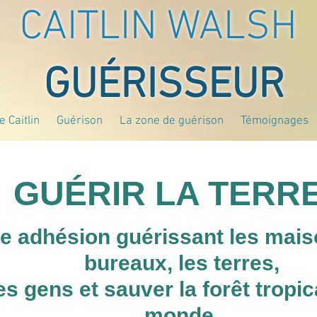
CAITLIN WALSH
GUÉRISSEUR
 Caitlin
Guérison
La zone de guérison
Témoignages
GUÉRIR LA TERR
e adhésion guérissant les mais
bureaux, les terres,
es gens et sauver la forêt tropi
monde.