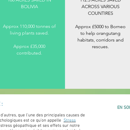
BOLIVIA
ACROSS VARIOUS
COUNTIRES
Approx 110,000 tonnes of
Approx £5000 to Borneo
living plants saved.
to help orangutang
habitats, corridors and
Approx £35,000
rescues.
contributed.
 :
EN SO
'autres, que l'une des principales causes de
chologiques est ce qu'on appelle
Stress
e stress géopathique et ses effets sur notre