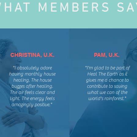
WHAT MEMBERS SA
CHRISTINA, U.K.
PAM, U.K.
"I absolutely adore
"I'm glad to be part of
having monthly house
Heal The Earth as it
healing. The house
gives me a chance to
buzzes after healing.
contribute to saving
The air feels clear and
what we can of the
light. The energy feels
world's rainforest."
amazingly positive."