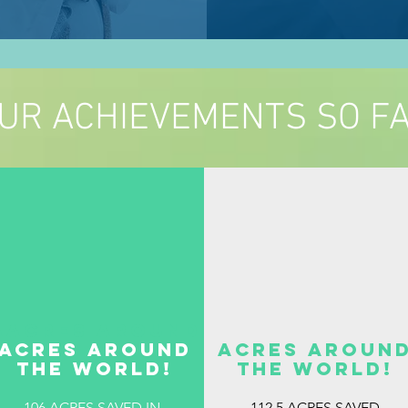
UR ACHIEVEMENTS SO F
AACRES AROUND
A
CRES AROUND
ACRES AROUN
THE WORLD!
THE WORLD!
106 ACRES SAVED IN
112.5 ACRES SAVED