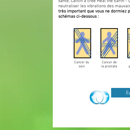
santé, Caitlin a créé Heal the Earth -
neutraliser les vibrations des mauvai
très important que vous ne dormiez pa
schémas ci-dessous :
Cancer du
Cancer de
sein
la prostate
R