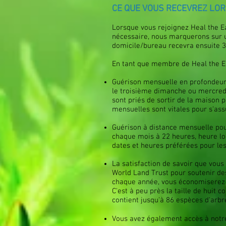
CE QUE VOUS RECEVREZ LOR
Lorsque vous rejoignez Heal the Ea
nécessaire, nous marquerons sur 
domicile/bureau recevra ensuite 3
En tant que membre de Heal the Ea
Guérison mensuelle en profondeur 
le troisième dimanche ou mercredi
sont priés de sortir de la maison
mensuelles sont vitales pour s'as
Guérison à distance mensuelle pou
chaque mois à 22 heures,
heure lo
dates et heures préférées pour les
La satisfaction de savoir que vous
World Land Trust pour soutenir des
chaque année, vous économiserez p
C'est à peu près la taille de huit 
contient jusqu'à 86 espèces d'arbr
Vous avez également accès à notr