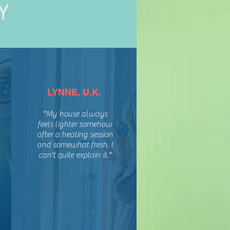
Y
LYNNE, U.K.
"My house always
feels lighter somehow
after a healing session
and somewhat fresh. I
can't quite explain it."