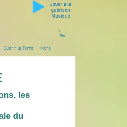
Jouer à la
guérison
Musique
Guérir la Terre
More
E
ons, les
cale du