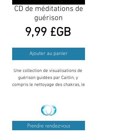
CD de méditations de
guérison
Prix
9,99 £GB
Ajouter au panier
Une collection de visualisations de 
guérison guidées par Caitlin, y 
compris le nettoyage des chakras, le 
nettoyage de l'aura, la connexion à 
votre guide spirituel, la guérison 
d'une maladie spécifique et la 
musique relaxante de la flûte 
Navajo.
Prendre rendez-vous