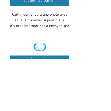
Ajouter au panier
Caitlin demandera une photo avec
laquelle travailler si possible et
d'autres informations à envoyer par
email. Une fois que vous avez payé
votre rendez-vous, nous faisons de
notre mieux pour vous contacter
dans les 24 heures afin de fixer
l'heure de votre rendez-vous.
Prendre rendez-vous
Entrez dans la zone de guérison